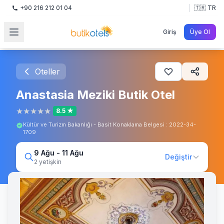
+90 216 212 01 04
🇹🇷 TR
Giriş
Üye Ol
Oteller
Anastasia Meziki Butik Otel
★
★
★
★
★
8.5 ★
Kültür ve Turizm Bakanlığı - Basit Konaklama Belgesi : 2022-34-
1709
9 Ağu - 11 Ağu
Değiştir
2 yetişkin