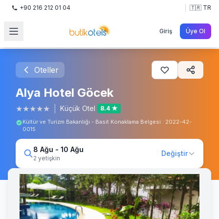
+90 216 212 01 04
🇹🇷 TR
Giriş
Üye Ol
Oteller
Alya Hotel Göcek
★
★
★
★
★
|
Küçük Otel
8.4 ★
Kültür ve Turizm Bakanlığı - Basit Konaklama Belgesi : 2022-42-
0015
8 Ağu - 10 Ağu
Değiştir
2 yetişkin