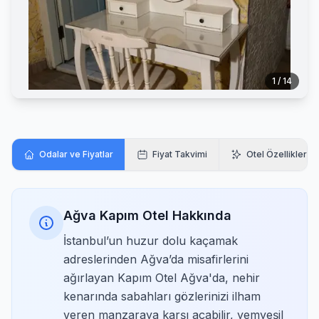
1 / 14
Odalar ve Fiyatlar
Fiyat Takvimi
Otel Özellikleri
Ağva Kapım Otel Hakkında
İstanbul’un huzur dolu kaçamak
adreslerinden Ağva’da misafirlerini
ağırlayan Kapım Otel Ağva'da, nehir
kenarında sabahları gözlerinizi ilham
veren manzaraya karşı açabilir, yemyeşil