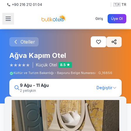
+90 216 212 01 04
🇹🇷 TR
Giriş
Üye Ol
Oteller
Ağva Kapım Otel
★
★
★
★
★
|
Küçük Otel
8.5 ★
Kültür ve Turizm Bakanlığı - Başvuru Belge Numarası : G_16856
9 Ağu - 11 Ağu
Değiştir
2 yetişkin