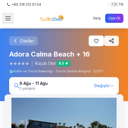
+90 216 212 01 04
🇹🇷 TR
Giriş
Üye Ol
Oteller
Adora Calma Beach + 16
★
★
★
★
★
|
Küçük Otel
8.5 ★
Kültür ve Turizm Bakanlığı - Turizm İşletme Belgesi : 22207
9 Ağu - 11 Ağu
Değiştir
2 yetişkin